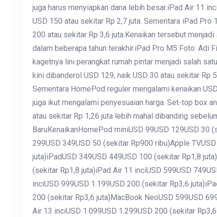
juga harus menyiapkan dana lebih besar.iPad Air 11 in
USD 150 atau sekitar Rp 2,7 juta. Sementara iPad Pro 11
200 atau sekitar Rp 3,6 juta.Kenaikan tersebut menjadi 
dalam beberapa tahun terakhir.iPad Pro M5 Foto: Adi 
kagetnya lini perangkat rumah pintar menjadi salah s
kini dibanderol USD 129, naik USD 30 atau sekitar Rp 
Sementara HomePod reguler mengalami kenaikan USD 5
juga ikut mengalami penyesuaian harga. Set-top box an
atau sekitar Rp 1,26 juta lebih mahal dibanding seb
BaruKenaikanHomePod miniUSD 99USD 129USD 30 (s
299USD 349USD 50 (sekitar Rp900 ribu)Apple TVUSD
juta)iPadUSD 349USD 449USD 100 (sekitar Rp1,8 ju
(sekitar Rp1,8 juta)iPad Air 11 inciUSD 599USD 749USD
inciUSD 999USD 1.199USD 200 (sekitar Rp3,6 juta)iP
200 (sekitar Rp3,6 juta)MacBook NeoUSD 599USD 699
Air 13 inciUSD 1.099USD 1.299USD 200 (sekitar Rp3,