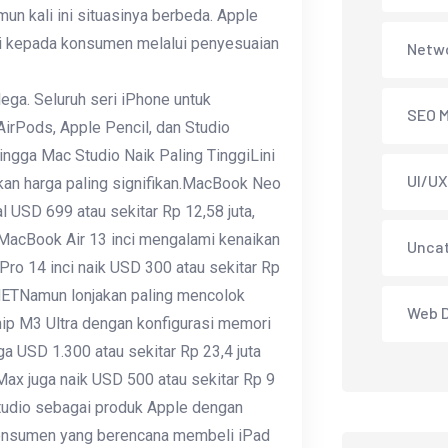
n kali ini situasinya berbeda. Apple
i kepada konsumen melalui penyesuaian
Netwo
ega. Seluruh seri iPhone untuk
SEO M
AirPods, Apple Pencil, dan Studio
ingga Mac Studio Naik Paling TinggiLini
UI/UX
an harga paling signifikan.MacBook Neo
l USD 699 atau sekitar Rp 12,58 juta,
.MacBook Air 13 inci mengalami kenaikan
Unca
ro 14 inci naik USD 300 atau sekitar Rp
INETNamun lonjakan paling mencolok
Web 
hip M3 Ultra dengan konfigurasi memori
 USD 1.300 atau sekitar Rp 23,4 juta
ax juga naik USD 500 atau sekitar Rp 9
tudio sebagai produk Apple dengan
.Konsumen yang berencana membeli iPad