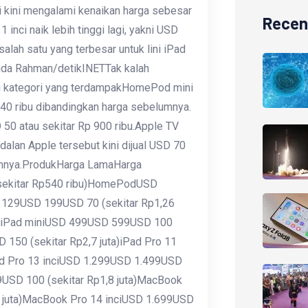
ci kini mengalami kenaikan harga sebesar
Recen
 inci naik lebih tinggi lagi, yakni USD
salah satu yang terbesar untuk lini iPad
Fida Rahman/detikINETTak kalah
atu kategori yang terdampakHomePod mini
540 ribu dibandingkan harga sebelumnya.
0 atau sekitar Rp 900 ribu.Apple TV
dalan Apple tersebut kini dijual USD 70
elumnya.ProdukHarga LamaHarga
ekitar Rp540 ribu)HomePodUSD
 129USD 199USD 70 (sekitar Rp1,26
ta)iPad miniUSD 499USD 599USD 100
 150 (sekitar Rp2,7 juta)iPad Pro 11
ad Pro 13 inciUSD 1.299USD 1.499USD
USD 100 (sekitar Rp1,8 juta)MacBook
6 juta)MacBook Pro 14 inciUSD 1.699USD