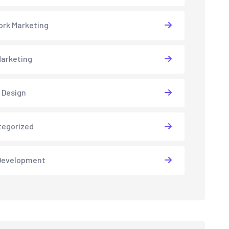
rk Marketing
arketing
 Design
tegorized
Development