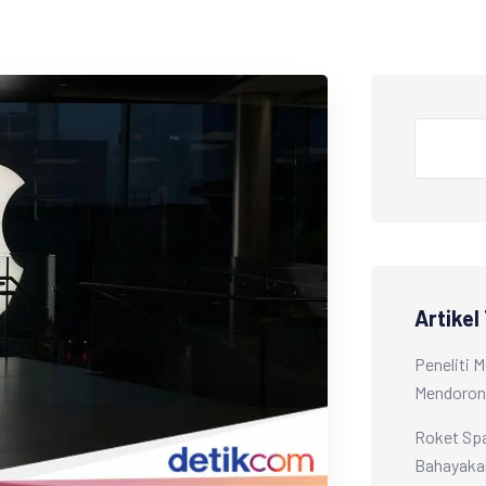
Artikel
Peneliti 
Mendorong
Roket Spa
Bahayaka