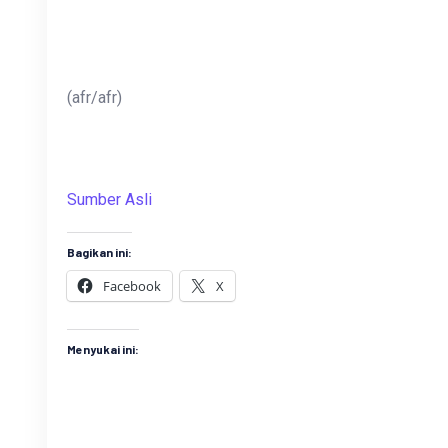
(afr/afr)
Sumber Asli
Bagikan ini:
Facebook
X
Menyukai ini: