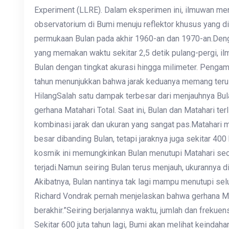
Experiment (LLRE). Dalam eksperimen ini, ilmuwan men
observatorium di Bumi menuju reflektor khusus yang di
permukaan Bulan pada akhir 1960-an dan 1970-an.Deng
yang memakan waktu sekitar 2,5 detik pulang-pergi, 
Bulan dengan tingkat akurasi hingga milimeter. Penga
tahun menunjukkan bahwa jarak keduanya memang terus
HilangSalah satu dampak terbesar dari menjauhnya Bu
gerhana Matahari Total. Saat ini, Bulan dan Matahari te
kombinasi jarak dan ukuran yang sangat pas.Matahari me
besar dibanding Bulan, tetapi jaraknya juga sekitar 400 
kosmik ini memungkinkan Bulan menutupi Matahari sec
terjadi.Namun seiring Bulan terus menjauh, ukurannya d
Akibatnya, Bulan nantinya tak lagi mampu menutupi s
Richard Vondrak pernah menjelaskan bahwa gerhana Mat
berakhir.”Seiring berjalannya waktu, jumlah dan frekuen
Sekitar 600 juta tahun lagi, Bumi akan melihat keindaha