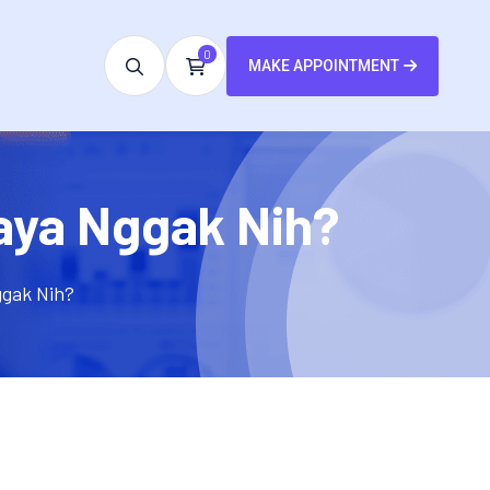
0
MAKE APPOINTMENT
aya Nggak Nih?
ggak Nih?