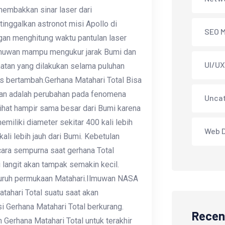
embakkan sinar laser dari
tinggalkan astronot misi Apollo di
SEO M
an menghitung waktu pantulan laser
ilmuwan mampu mengukur jarak Bumi dan
UI/UX
matan yang dilakukan selama puluhan
 bertambah.Gerhana Matahari Total Bisa
lan adalah perubahan pada fenomena
Unca
rlihat hampir sama besar dari Bumi karena
miliki diameter sekitar 400 kali lebih
Web 
kali lebih jauh dari Bumi. Kebetulan
ara sempurna saat gerhana Total
i langit akan tampak semakin kecil.
eluruh permukaan Matahari.Ilmuwan NASA
ahari Total suatu saat akan
si Gerhana Matahari Total berkurang.
Recen
n Gerhana Matahari Total untuk terakhir