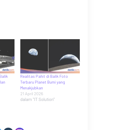
Balik
Realitas Pahit di Balik Foto
lan
Terbaru Planet Bumi yang
Menakjubkan
21 April 2026
dalam "IT Solution"