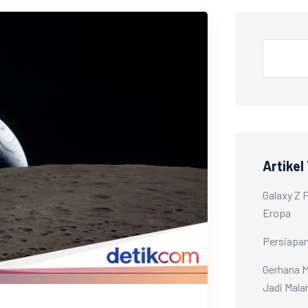
Artikel
Galaxy Z 
Eropa
Persiapan
Gerhana M
Jadi Mal