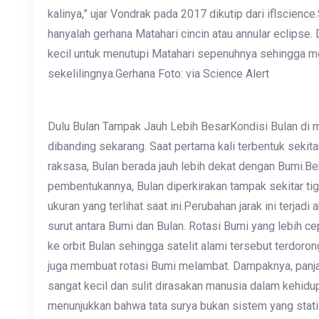
kalinya,” ujar Vondrak pada 2017 dikutip dari iflscience
hanyalah gerhana Matahari cincin atau annular eclipse.
kecil untuk menutupi Matahari sepenuhnya sehingga me
sekelilingnya.Gerhana Foto: via Science Alert
Dulu Bulan Tampak Jauh Lebih BesarKondisi Bulan di m
dibanding sekarang. Saat pertama kali terbentuk sekitar 
raksasa, Bulan berada jauh lebih dekat dengan Bumi.Beb
pembentukannya, Bulan diperkirakan tampak sekitar tiga 
ukuran yang terlihat saat ini.Perubahan jarak ini terjadi
surut antara Bumi dan Bulan. Rotasi Bumi yang lebih c
ke orbit Bulan sehingga satelit alami tersebut terdorong
juga membuat rotasi Bumi melambat. Dampaknya, panja
sangat kecil dan sulit dirasakan manusia dalam kehidu
menunjukkan bahwa tata surya bukan sistem yang stat