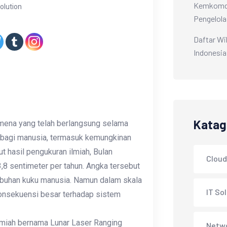
Kemkomdig
Solution
Pengelola
Daftar Wi
Indonesia
Katag
omena yang telah berlangsung selama
ta bagi manusia, termasuk kemungkinan
t hasil pengukuran ilmiah, Bulan
Cloud
3,8 sentimeter per tahun. Angka tersebut
mbuhan kuku manusia. Namun dalam skala
IT So
konsekuensi besar terhadap sistem
lmiah bernama Lunar Laser Ranging
Netwo