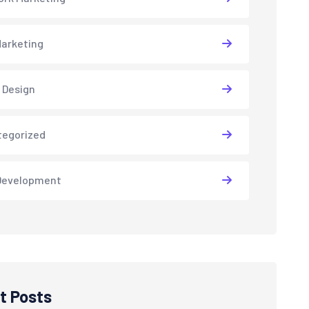
arketing
 Design
tegorized
Development
t Posts