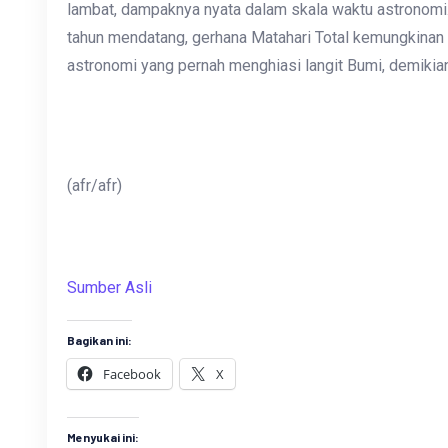
lambat, dampaknya nyata dalam skala waktu astronomi.
tahun mendatang, gerhana Matahari Total kemungkinan 
astronomi yang pernah menghiasi langit Bumi, demikian d
(afr/afr)
Sumber Asli
Bagikan ini:
Facebook
X
Menyukai ini: