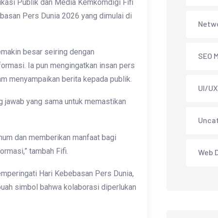
nikasi Publik dan Media Kemkomdigi Fifi
basan Pers Dunia 2026 yang dimulai di
Netwo
semakin besar seiring dengan
SEO M
ormasi. Ia pun mengingatkan insan pers
am menyampaikan berita kepada publik.
UI/UX
ung jawab yang sama untuk memastikan
Unca
 umum dan memberikan manfaat bagi
rmasi,” tambah Fifi.
Web 
memperingati Hari Kebebasan Pers Dunia,
sebuah simbol bahwa kolaborasi diperlukan