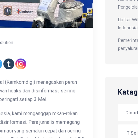
Pengelola
Daftar Wi
Indonesia
Pemerint
Solution
penyalura
tal (Kemkomdigi) menegaskan peran
Katag
wan hoaks dan disinformasi, seiring
eringati setiap 3 Mei.
Cloud
onesia, kami menganggap rekan-rekan
isinformasi. Para jurnalis memegang
formasi yang semakin cepat dan sering
IT So