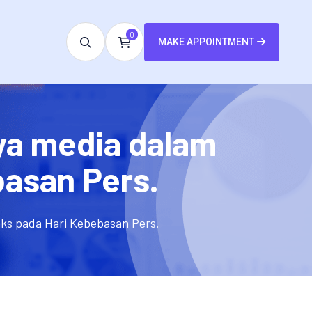
0
MAKE APPOINTMENT
a media dalam
asan Pers.
s pada Hari Kebebasan Pers.