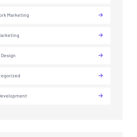
rk Marketing
arketing
 Design
tegorized
Development