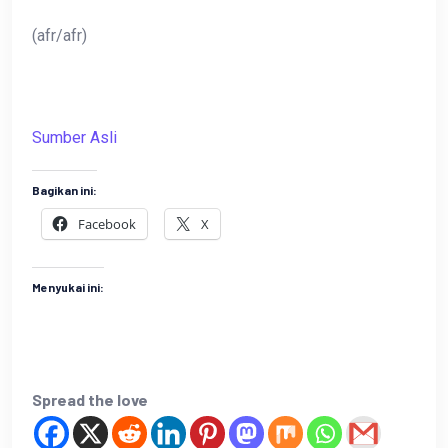
(afr/afr)
Sumber Asli
Bagikan ini:
Facebook
X
Menyukai ini:
Spread the love